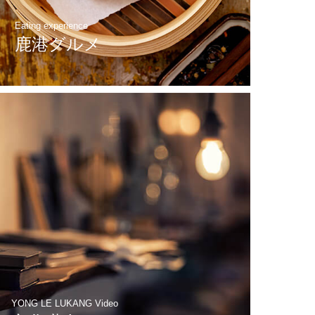
Eating experience
鹿港グルメ
YONG LE LUKANG Video