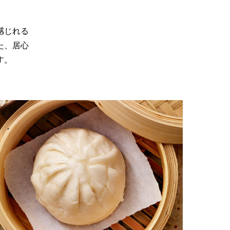
感じれる
た、居心
す。