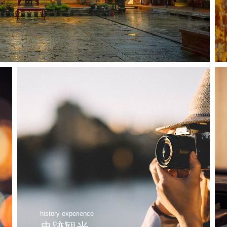
history experience
史跡観光