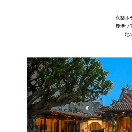
永樂ホ
鹿港ツ
地