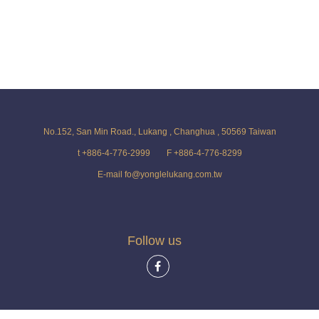
No.152, San Min Road., Lukang , Changhua , 50569 Taiwan
t +886-4-776-2999
F +886-4-776-8299
E-mail fo@yonglelukang.com.tw
Follow us