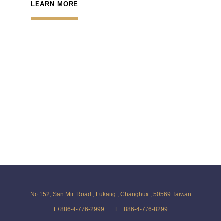
LEARN MORE
No.152, San Min Road., Lukang , Changhua , 50569 Taiwan
t +886-4-776-2999
F +886-4-776-8299