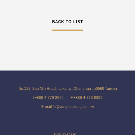
BACK TO LIST
No.152, San Min Road., Lukang , Changhua , 50569 Taiwan
t +886-4-776-2999
F +886-4-776-8299
E-mail fo@yonglelukang.com.tw
Follow us