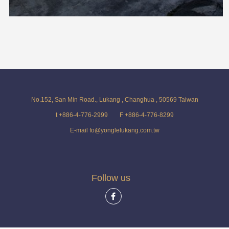
No.152, San Min Road., Lukang , Changhua , 50569 Taiwan
t +886-4-776-2999
F +886-4-776-8299
E-mail fo@yonglelukang.com.tw
Follow us