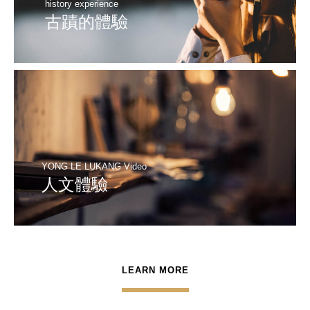
history experience
古蹟的體驗
YONG LE LUKANG Video
人文體驗
LEARN MORE