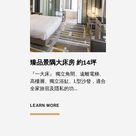
臻品景隅大床房 約14坪
『一大床』 獨立角間、遠離電梯、
高樓層、獨立浴缸、L型沙發，適合
全家旅宿及隱私的功...
LEARN MORE