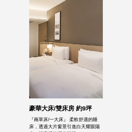
豪華大床/雙床房 約9坪
『兩單床/一大床』 柔軟舒適的睡
床，透過大片窗景引進白天耀眼陽