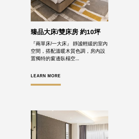
臻品大床/雙床房 約10坪
『兩單床/一大床』 靜謐輕緩的室內
空間，搭配溫暖木質色調，房內設
置獨特的窗邊臥榻空...
LEARN MORE