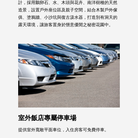
計，採用鵝卵石、水、木頭與花卉、南洋樹種的天然
造景，設置戶外座位區及親子空間，結合木製戶外傢
俱、塗鴉牆、小沙坑與復古汲水器，打造別有洞天的
露天環境，讓旅客置身於愜意優閒之秘密花園中。
室外飯店專屬停車場
提供室外寬敞平面車位，入住房客可免費停車。