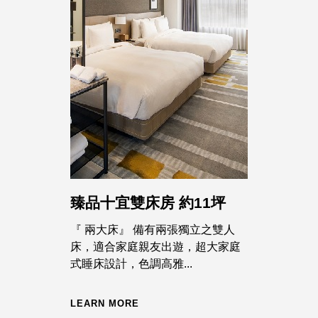
臻品十宜雙床房 約11坪
『 兩大床』 備有兩張獨立之雙人
床，適合家庭親友出遊，超大家庭
式睡床設計，色調高雅...
LEARN MORE