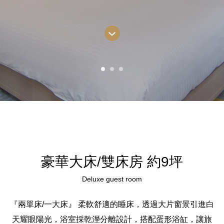
豪華大床/雙床房 約9坪
Deluxe guest room
『兩單床/一大床』 柔軟舒適的睡床，透過大片窗景引進白
天耀眼陽光，浴室採乾溼分離設計，搭配蛋形浴缸，讓旅