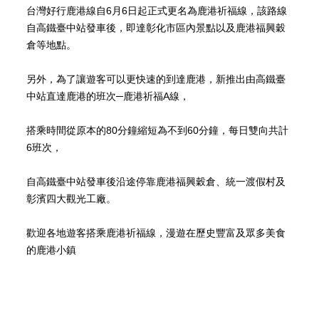
台灣好行鹿港線自6月6日起正式更名為鹿港祈福線，該路線
自高鐵臺中站發車後，即達彰化市區內景點以及鹿港福興穀
倉等地點。
另外，為了讓遊客可以更快速的到達鹿港，新推出由高鐵臺
中站直達鹿港的班次─鹿港祈福A線，
搭乘時間從原本的80分鐘縮短為不到60分鐘，每日雙向共計
6班次，
最新消息
自高鐵臺中站發車後沿途停靠鹿港福興穀倉、統一渡假村及
住宿專案資訊
餐飲優惠訊息
新聞媒體報導
彰濱四大觀光工廠。
歡迎各地遊客搭乘鹿港祈福線，漫遊在歷史豐富及眾多美食
的鹿港小鎮