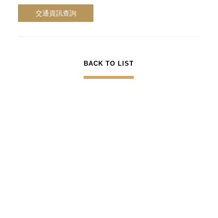
交通資訊查詢
BACK TO LIST
Jan. 08. 2026
重要公告-防詐騙聲明(提醒自Booking.com訂
房住客)